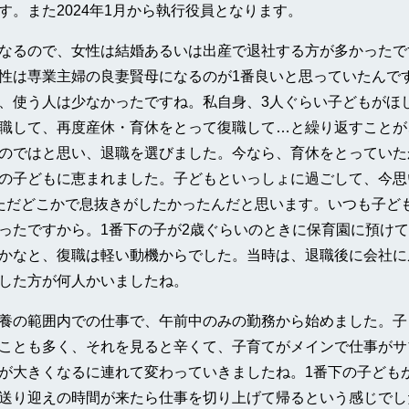
す。また2024年1月から執行役員となります。
なるので、女性は結婚あるいは出産で退社する方が多かったで
性は専業主婦の良妻賢母になるのが1番良いと思っていたんで
、使う人は少なかったですね。私自身、3人ぐらい子どもがほ
職して、再度産休・育休をとって復職して…と繰り返すことが
のではと思い、退職を選びました。今なら、育休をとっていた
の子どもに恵まれました。子どもといっしょに過ごして、今思
ただどこかで息抜きがしたかったんだと思います。いつも子ど
ったですから。1番下の子が2歳ぐらいのときに保育園に預け
かなと、復職は軽い動機からでした。当時は、退職後に会社に
した方が何人かいましたね。
養の範囲内での仕事で、午前中のみの勤務から始めました。子
ことも多く、それを見ると辛くて、子育てがメインで仕事がサ
が大きくなるに連れて変わっていきましたね。1番下の子ども
送り迎えの時間が来たら仕事を切り上げて帰るという感じでし