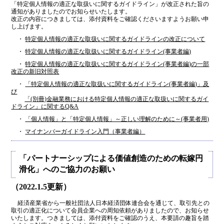
「特定個人情報の適正な取扱いに関するガイドライン」が改正された旨の
通知がありましたのでお知らせいたします。
改正の内容につきましては、添付資料をご確認くださいますようお願い申
し上げます。
・
特定個人情報の適正な取扱いに関するガイドラインの改正について
・
特定個人情報の適正な取扱いに関するガイドライン(事業者編)
・
特定個人情報の適正な取扱いに関するガイドライン(事業者編)の一部
改正の新旧対照表
・
「特定個人情報の適正な取扱いに関するガイドライン(事業者編)」及
び
「(別冊)金融業務における特定個人情報の適正な取扱いに関するガイ
ドライン」に関するQ&A
・
「個人情報」と「特定個人情報」～正しい理解のために～(事業者用)
・
マイナンバーガイドライン入門（事業者編）
「パートナーシップによる価値創造のための転嫁円
滑化」へのご協力のお願い
（2022.1.5更新）
経済産業省から一般社団法人日本経済団体連合会を通じて、取引先との
取引の適正化について会員企業への周知依頼がありましたので、お知らせ
いたします。つきましては、添付資料をご確認のうえ、本要請の趣旨を踏