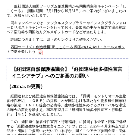
一般社団法人四国ツーリズム創造機構から同機構主催キャンペーン「し
こくーる」（開催期間 7月1日から10月31日）のご案内がございましたの
で、お知らせいたします。
同キャンペーンでは、デジタルスタンプラリーやインスタグラムフォロ
ー＆リポストキャンペーンを行っており、参加者の中から抽選で温泉施設
ペア宿泊券や四国地方グルメギフトカードなどが当たります。
詳細につきましては、以下のリンクよりご確認ください。
四国ツーリズム創造機構HPしこくーる 四国のひんやり・クールスポッ
トで夏を楽しもう
【経団連自然保護協議会】「経団連生物多様性宣言
イニシアチブ」へのご参画のお願い
（2025.5.19更新）
経団連および経団連自然保護協議会では、「昆明・モントリオール生物
多様性枠組」（ＧＢＦ）の採択、わが国における新たな生物多様性国家戦
略の策定、ＴＮＦＤ提言の公表等、生物多様性をめぐるグローバルな潮流
の昨今の変化を踏まえ、2023年12月に「経団連生物多様性宣言・行動指
針」【※１】を改定いたしました。
この「経団連生物多様性宣言・行動指針」に賛同する企業・団体で構成
する「経団連生物多様性宣言イニシアチブ」には、2025年４月末時点で計3
62社・団体にご参画いただいているほか、同イニシアチブ参画企業・団体