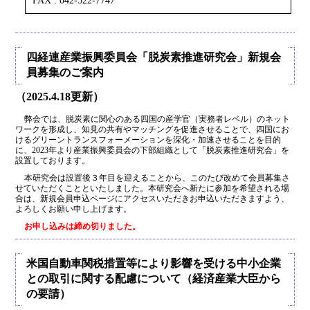
FAX : 042-522-7747
四経連産業振興委員会「脱炭素推進研究会」新規会
員募集のご案内
（2025.4.18更新）
弊会では、脱炭素に関心のある四国の産学官（実務者レベル）のネット
ワークを形成し、知見の共有やマッチングを促進させることで、四国にお
けるグリーントランスフォーメーションを深化・加速させることを目的
に、2023年より産業振興委員会の下部組織として「脱炭素推進研究会」を
設置しております。
本研究会は設置後３年目を迎えることから、このたび改めて会員募集さ
せていただくことといたしました。本研究会へ新たに参加を希望される場
合は、新規会員申込ページにアクセスいただきお申込いただきますよう、
よろしくお願い申し上げます。
お申し込みは締め切りました。
米国自動車関税措置等により影響を受ける中小企業
との取引に関する配慮について（経済産業大臣から
の要請）