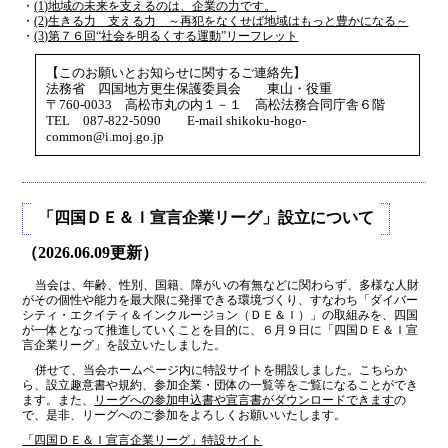
・
(1)地域の未来を支えるのは、企業の力です。
・
(2)生きる力 支える力 ～再犯をなくせば地域はもっと豊かになる～
・
(3)第７６回“社会を明るくする運動”リーフレット
【このお願いとお知らせに関するご連絡先】
法務省 四国地方更生保護委員会 東山・役重
〒760-0033 高松市丸の内１－１ 高松法務合同庁舎６階
TEL 087-822-5090 E-mail shikoku-hogo-
common@i.moj.go.jp
「四国ＤＥ＆Ｉ宣言企業リーグ」設立について
（2026.06.09更新）
当会は、年齢、性別、国籍、障がいの有無などに関わらず、多様な人財
がその個性や能力を最大限に発揮できる環境づくり、すなわち「ダイバー
シティ・エクイティ＆インクルージョン（ＤＥ＆Ｉ）」の取組みを、四国
が一体となって推進していくことを目的に、６月９日に「四国ＤＥ＆Ｉ宣
言企業リーグ」を設立いたしました。
併せて、当会ホームページ内に特設サイトを開設しました。こちらか
ら、設立趣意書や規約、参加企業・団体の一覧等をご覧になることができ
ます。また、
リーグへの参加申込書や宣言書がダウンロードできます
の
で、是非、リーグへのご参加をよろしくお願いいたします。
「四国ＤＥ＆Ｉ宣言企業リーグ」特設サイト