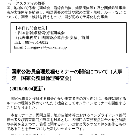
○ケーススタディの概要
国、地域の関係者（期成会、沿線自治体、経済団体等）及び関係鉄道事業
者が実施体制を構築し、輸送需要の推計や駅の位置・規模、ルートなどに
ついて、調査・検討を行うもので、国が初めて予算化した事業
【本件お問合せ先】
・四国新幹線整備促進期成会
（代表事務局）四国経済連合会 安藤、前川
TEL：087-851-6032
Email：maegawa@yonkeiren.jp
国家公務員倫理規程セミナーの開催について（人事
院 国家公務員倫理審査会）
（2026.08.04更新）
国家公務員と接触する機会が多い事業者等の方々向けに、倫理に関する
ルールの理解を深めていただく機会としてオンラインセミナーを開催する
ことになりました。
本セミナーは、民間企業、地方自治体等におけるコンプライアンス部門
担当者及び営業部門担当者を対象とし、各部門の業務視点に合わせた解説
や事例を交えつつ、倫理に関するルールは官と民をつなぐ絆を形作るもの
であることをテーマにした新しいセミナーです。