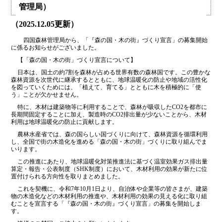
管理局）
（2025.12.05更新）
四国森林管理局から、「『森の国・木の街』づくり宣言」の募集開始
に係るお知らせがございました。
【「森の国・木の街」づくり宣言について】
日本は、国土の約7割を森林が占める世界有数の森林国です。この豊かな
森林資源を次世代に継承するとともに、地球温暖化の防止や地域の活性化
を図っていくためには、「植えて、育てる」とともに木を積極的に「使
う」ことが欠かせません。
特に、木材は建築物等に利用することで、森林が吸収したCO2を都市に
長期間固定することに加え、製造時のCO2排出量が少ないことから、木材
利用は地球温暖化の防止に貢献します。
農林水産省では、森の国らしい国づくりに向けて、森林資源を循環利用
し、全国で街の木造化を進める「森の国・木の街」づくりに取り組んでま
いります。
この推進にあたり、地球温暖化対策推進法に基づく温室効果ガス排出量
算定・報告・公表制度（SHK制度）において、木材利用の効果が新たに位
置付けられる方向性を取りまとめました。
これを契機に、令和7年10月1日より、自治体や企業等の皆さまが、建築
物の木造化などの木材利用の推進や、木材利用の効果の見える化に取り組
むことを宣言する「『森の国・木の街』づくり宣言」の募集を開始しま
す。