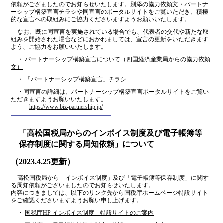
依頼がござましたのでお知らせいたします。別添の協力依頼文・パートナ
ーシップ構築宣言チラシや同宣言のポータルサイトをご覧いただき、積極
的な宣言への取組みにご協力くださいますようお願いいたします。
なお、既に同宣言を実施されている場合でも、代表者の交代や新たな取
組みを開始された場合などにおかれましては、宣言の更新をいただきます
よう、ご協力をお願いいたします。
・
パートナーシップ構築宣言について（四国経済産業局からの協力依頼
文）
・
「パートナーシップ構築宣言」チラシ
・同宣言の詳細は、パートナーシップ構築宣言ポータルサイトをご覧い
ただきますようお願いいたします。
https://www.biz-partnership.jp/
「高松国税局からのインボイス制度及び電子帳簿等
保存制度に関する周知依頼」について
（2023.4.25更新）
高松国税局から「インボイス制度」及び「電子帳簿等保存制度」に関す
る周知依頼がございましたのでお知らせいたします。
内容につきましては、以下のリンク先から国税庁ホームページ特設サイト
をご確認くださいますようお願い申し上げます。
・
国税庁HP インボイス制度 特設サイトのご案内