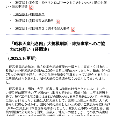
・
【確定版】(3)企業・団体名とロゴマークをご送付いただく際のお願
い・注意事項等
・
【確定版】(4)回答票２
・
【確定版】(5)回答票２記載例
・
【確定版】(6)回答票２に関する記入要領
「昭和天皇記念館」大規模刷新・維持事業へのご協
力のお願い（経団連）
（2025.5.16更新）
昭和天皇記念館は、御在位50年記念事業の一環として東京・立川市内に
整備された昭和記念公園内に2005年11月に開館いたしました。爾来、述べ3
5万人の来場者を迎え、そのご生涯を映像や写真をもってご紹介するととも
に所縁の品々を展示し、昭和天皇のご聖徳を広くお伝えしてまいりまし
た。
昭和天皇は、明治、大正、昭和に及ぶ激動の時代とともにありました。
ご即位後は旧憲法の下で国のかじ取りを担われ、戦前・戦中に至る苦難を
経て、昭和20年8月15日には終戦の詔書いわゆる玉音放送において、全国民
に語りかけました。戦後は人間天皇として、荒廃した国土や産業、人々の
暮らしに御心を砕かれ、国民を慰め励ましたいとの強いご意思から総行程3
3,000㎞におよぶ日本全国を巡幸されました。被災した市民への慈しみ、復
興や困難に立ち向かう国民、企業人、地域への励ましが、その後の高度経