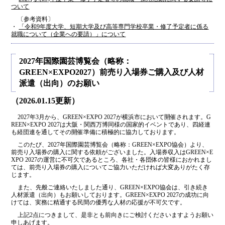
ついて
〔参考資料〕
・
「令和9年度大学、短期大学及び高等専門学校卒業・修了予定者に係る
就職について（企業への要請）」について
2027年国際園芸博覧会（略称：
GREEN×EXPO2027）前売り入場券ご購入及び人材
派遣（出向）のお願い
（2026.01.15更新）
2027年3月から、GREEN×EXPO 2027が横浜市において開催されます。G
REEN×EXPO 2027は大阪・関西万博同様の国家的イベントであり、四経連
も経団連を通してその開催準備に積極的に協力しております。
このたび、2027年国際園芸博覧会（略称：GREEN×EXPO協会）より、
前売り入場券の購入に関する依頼がございました。入場券収入はGREEN×E
XPO 2027の運営に不可欠であるところ、各社・各団体の皆様におかれまし
ては、前売り入場券の購入についてご協力いただければ大変ありがたく存
じます。
また、先般ご連絡いたしました通り、GREEN×EXPO協会は、引き続き
人材派遣（出向）もお願いしております。GREEN×EXPO 2027の成功に向
けては、実務に精通する民間の優秀な人材の応援が不可欠です。
上記2点につきまして、是非とも前向きにご検討くださいますようお願い
申しあげます。