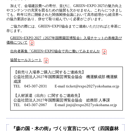
加えて、会場建設費への寄付、並びに、GREEN×EXPO 2027の魅力向上
やコンテンツの充実を図るための協賛も欠かせません。これらにつきまし
ても、昨年12月に開催された関係閣僚会議において高市総理から経済界へ
の協力要請があり、併せて取り組んでいく必要がございます。
ご協力の際には、GREEN×EXPO協会までご連絡いただければと幸甚に
存じます。
GREEN×EXPO 2027（2027年国際園芸博覧会）入場チケットの券種及び
価格について
出向者募集「GREEN×EXPO協会で共に働いてみませんか
協賛セールスシート
【前売り入場券ご購入に関するご連絡先】
公益社団法人2027年国際園芸博覧会協会 機運醸成部 機運醸
成課
TEL 045-307-2031 E-mail ticket@expo2027yokohama.or.jp
【人材派遣（出向）に関するご連絡先】
公益社団法人2027年国際園芸博覧会協会 総務部 人事課
TEL 045-307-2067 E-mail jinji@expo2027yokohama.or.jp
『森の国・木の街』づくり宣言について（四国森林