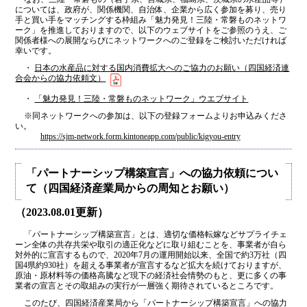
については、政府が、関係機関、自治体、企業から広く参加を募り、売り
手と買い手をマッチングする枠組み「魅力発見！三陸・常磐ものネットワ
ーク」を推進しておりますので、以下のウェブサイトをご参照のうえ、ご
関係者様への展開ならびにネットワークへのご登録をご検討いただければ
幸いです。
・
日本の水産品に対する国内消費拡大へのご協力のお願い（四国経済連
合会からの協力依頼文）
・
「魅力発見！三陸・常磐ものネットワーク」ウエブサイト
※同ネットワークへの参加は、以下の登録フォームよりお申込みくださ
い。
https://sjm-network.form.kintoneapp.com/public/kigyou-entry
「パートナーシップ構築宣言」への協力依頼につい
て（四国経済産業局からの周知とお願い）
（2023.08.01更新）
「パートナーシップ構築宣言」とは、適切な価格転嫁などサプライチェ
ーン全体の共存共栄や取引の適正化などに取り組むことを、事業者が自ら
対外的に宣言するもので、2020年7月の運用開始以来、全国で約3万社（四
国4県約930社）を超える事業者が宣言するなど拡大を続けておりますが、
原油・原材料等の価格高騰など現下の経済社会情勢のもと、更に多くの事
業者の宣言とその取組みの実行が一層強く期待されているところです。
このたび、四国経済産業局から「パートナーシップ構築宣言」への協力