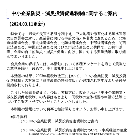
中小企業防災・減災投資促進税制に関するご案内
（2024.03.11更新）
弊会では、過去の災害の教訓を踏まえ、巨大地震や激甚化する風水害等
の自然災害に対し、産業界における事前の備えを着実に進めるため、北海
道経済連合会、東北経済連合会、北陸経済連合会、中部経済連合会、関西
経済連合会、中国経済連合会および九州経済連合会と共同で、2018年以
降、企業の自主的防災・減災の促進に向け、国に対する要望活動に取り組
んでまいりました。
会員企業の皆様方には、本活動において各種アンケートを通じて貴重な
ご意見を賜り、改めて、厚く御礼申し上げます。
本活動の結果、2023年度税制改正において、「中小企業防災・減災投資
促進税制」の対象に「耐震装置の特別償却」が追加され本年度より受付が
開始されております。
こうした経緯を踏まえ、今回、皆様方に、改正された「中小企業防災・
減災投資促進税制」の内容はもとより、同税制の全体概要や申請方法等に
ついてご案内させていただくことといたしました。
本制度の活用について何卒ご検討賜りますよう、お願い申し上げます。
■参考資料
・
（１）中小企業防災・減災投資促進税制のご案内
・
（２）中小企業防災・減災投資促進税制について（事業継続力強化
計画策定から中小企業防災減災投資促進税制の申請まで）