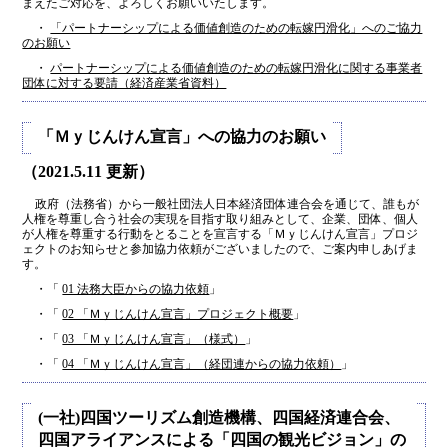
まえたご対応を、よろしくお願いいたします。
・
「パートナーシップによる価値創造のための転嫁円滑化」へのご協力
のお願い
・
パートナーシップによる価値創造のための転嫁円滑化に関する事業者
団体に対する要請（経済産業省資料）
「Ｍｙじんけん宣言」への協力のお願い
（2021.5.11 更新）
政府（法務省）から一般社団法人日本経済団体連合会を通じて、誰もが
人権を尊重し合う社会の実現を目指す取り組みとして、企業、団体、個人
が人権を尊重する行動をとることを宣言する「Ｍｙじんけん宣言」プロジ
ェクトのお知らせと参加協力依頼がございましたので、ご案内申しあげま
す。
・「
01 法務大臣からの協力依頼
」
・「
02 「Ｍｙじんけん宣言」プロジェクト概要
」
・「
03 「Ｍｙじんけん宣言」（様式）
」
・「
04 「Ｍｙじんけん宣言」（経団連からの協力依頼）
」
(一社)四国ツーリズム創造機構、四国経済連合会、
四国アライアンスによる「四国の観光ビジョン」の