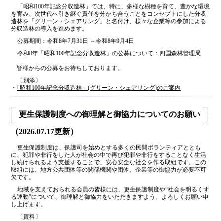
「昭和100年記念分収造林」では、特に、多様な樹種を育て、豊かな環境
を育み、次世代へ引き継ぐ責任を分かち合うことをコンセプトにした分収
造林を「グリーン・シェアリング」と名付け、様々な企業等の参加による
分収造林の導⼊を進めます。
公募期間：令和8年7月31日 ～令和8年9月4日
令和8年「昭和100年記念分収造林」の公募について：四国森林管理局
皆様からの公募をお待ちしております。
〔別添〕
・
｢昭和100年記念分収造林」(グリーン・シェアリング)のご案内
更生保護制度への御理解と御協力についてのお願い
（2026.07.17更新）
更生保護制度は、保護司を始めとする多くの民間ボランティアととも
に、犯罪や非行をした人が社会の中で再び犯罪や非行をすることなく生活
し続けられるよう支援することで、安心安全な社会を作る取組です。この
取組には、地方公共団体等の関係機関や団体、企業等の御協力が必要不可
欠です。
地域を支えておられる会員の皆様には、更生保護制度や“社会を明るくす
る運動”について、御理解と御協力をいただきますよう、よろしくお願い申
し上げます。
〔資料〕