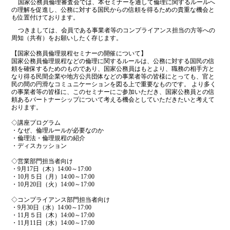
国家公務員倫理審査会では、本セミナーを通して倫理に関するルールへ
の理解を促進し、公務に対する国民からの信頼を得るための貴重な機会と
も位置付けております。
つきましては、会員である事業者等のコンプライアンス担当の方等への
周知（共有）をお願いしたく存じます。
【国家公務員倫理規程セミナーの開催について】
国家公務員倫理規程などの倫理に関するルールは、公務に対する国民の信
頼を確保するためのものであり、国家公務員はもとより、職務の相手方と
なり得る民間企業や地方公共団体などの事業者等の皆様にとっても、官と
民の間の円滑なコミュニケーションを図る上で重要なものです。 より多く
の事業者等の皆様に、このセミナーにご参加いただき、国家公務員との信
頼あるパートナーシップについて考える機会としていただきたいと考えて
おります。
◇講座プログラム
・なぜ、倫理ルールが必要なのか
・倫理法・倫理規程の紹介
・ディスカッション
◇営業部門担当者向け
・9月17日（木）14:00～17:00
・10月５日（月）14:00～17:00
・10月20日（火）14:00～17:00
◇コンプライアンス部門担当者向け
・9月30日（水）14:00～17:00
・11月５日（木）14:00～17:00
・11月11日（水）14:00～17:00