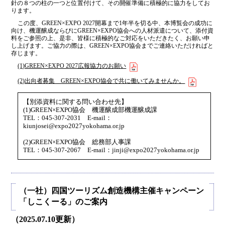
針の８つの柱の一つと位置付けて、その開催準備に積極的に協力をしてお
ります。
この度、GREEN×EXPO 2027開幕まで1年半を切る中、本博覧会の成功に
向け、機運醸成ならびにGREEN×EXPO協会への人材派遣について、添付資
料をご参照の上、是非、皆様に積極的なご対応をいただきたく、お願い申
し上げます。ご協力の際は、GREEN×EXPO協会までご連絡いただければと
存じます。
(1)GREEN×EXPO 2027広報協力のお願い
(2)出向者募集 GREEN×EXPO協会で共に働いてみませんか。
【別添資料に関する問い合わせ先】
(1)GREEN×EXPO協会 機運醸成部機運醸成課
TEL：045-307-2031 E-mail：
kiunjosei@expo2027yokohama.or.jp
(2)GREEN×EXPO協会 総務部人事課
TEL：045-307-2067 E-mail：jinji@expo2027yokohama.or.jp
（一社）四国ツーリズム創造機構主催キャンペーン
「しこくーる」のご案内
（2025.07.10更新）