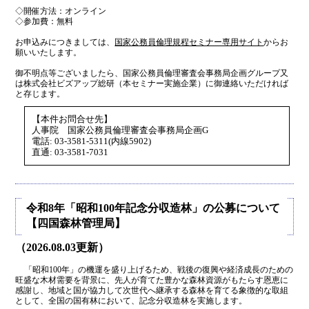
◇開催方法：オンライン
◇参加費：無料
お申込みにつきましては、
国家公務員倫理規程セミナー専用サイト
からお
願いいたします。
御不明点等ございましたら、国家公務員倫理審査会事務局企画グループ又
は株式会社ビズアップ総研（本セミナー実施企業）に御連絡いただければ
と存じます。
【本件お問合せ先】
人事院 国家公務員倫理審査会事務局企画G
電話: 03-3581-5311(内線5902)
直通: 03-3581-7031
令和8年「昭和100年記念分収造林」の公募について
【四国森林管理局】
（2026.08.03更新）
「昭和100年」の機運を盛り上げるため、戦後の復興や経済成長のための
旺盛な木材需要を背景に、先人が育てた豊かな森林資源がもたらす恩恵に
感謝し、地域と国が協力して次世代へ継承する森林を育てる象徴的な取組
として、全国の国有林において、記念分収造林を実施します。