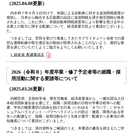
（2025.04.08更新）
内令和７年４月３日付けで、米国による自動車に対する追加関税措置が
発効し、日本から輸出する広範囲の品目に追加関税を課す相互関税が発表
されました。これに伴い、米国自動車関税措置等により影響を受ける中小
企業との取引に関する配慮について、経済産業大臣より要請がございまし
た。
つきましては、官民を挙げて推進してきたサプライチェーン全体での適
切な価格転嫁や取引適正化の取組が阻害されることのないよう、適切な措
置を講じていただくようご協力をよろしくお願いいたします。
1_経産省_配慮要請文
2026（令和８）年度卒業・修了予定者等の就職・採
用活動に関する要請等について
（2025.03.26更新）
内閣官房、文部科学省、厚生労働省、経済産業省から、一般社団法人日
本経済団体連合会を通じて、就職・採用活動の日程や学事日程等への配
慮、学生の職業選択の自由を妨げる行為（いわゆる「オワハラ」）やセク
シュアルハラスメント・パワーハラスメントの防止・徹底、障害のある学
生への配慮など、就職・採用活動を行う主体が遵守・配慮すべき事項の周
知徹底について要請がございました。
つきましては、添付資料をご確認のうえ、本要請の趣旨を踏まえたご対
応を、よろしくお願いいたします。