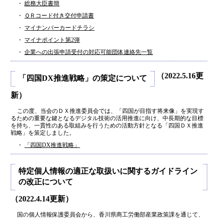
・
総務大臣書簡
・
ＱＲコード付き交付申請書
・
マイナンバーカードチラシ
・
マイナポイント第2弾
・
企業への出張申請受付の対応可能団体連絡先一覧
（2022.5.16更
「四国DX推進戦略」の策定について
新）
この度、当会のＤＸ推進委員会では、「四国が目指す将来像」を実現す
るための重要な鍵となるデジタル技術の活用推進に向け、中長期的な目標
を持ち、一貫性のある取組みを行うための活動方針となる「四国ＤＸ推進
戦略」を策定しました。
・
「四国DX推進戦略」
特定個人情報の適正な取扱いに関するガイドライン
の改正について
（2022.4.14更新）
国の個人情報保護委員会から、香川県商工労働部産業政策課を通じて、