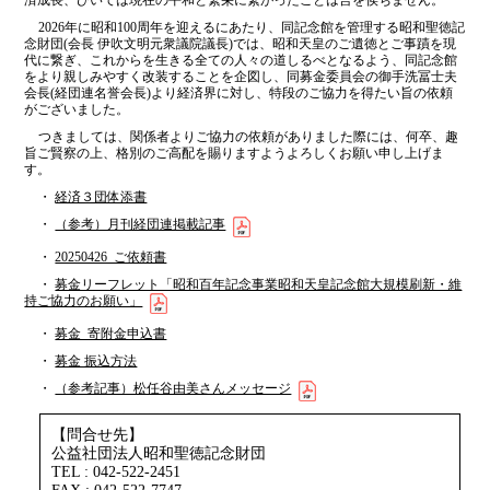
済成長、ひいては現在の平和と繁栄に繋がったことは言を俟ちません。
2026年に昭和100周年を迎えるにあたり、同記念館を管理する昭和聖徳記
念財団(会長 伊吹文明元衆議院議長)では、昭和天皇のご遺徳とご事蹟を現
代に繋ぎ、これからを生きる全ての人々の道しるべとなるよう、同記念館
をより親しみやすく改装することを企図し、同募金委員会の御手洗冨士夫
会長(経団連名誉会長)より経済界に対し、特段のご協力を得たい旨の依頼
がございました。
つきましては、関係者よりご協力の依頼がありました際には、何卒、趣
旨ご賢察の上、格別のご高配を賜りますようよろしくお願い申し上げま
す。
・
経済３団体添書
・
（参考）月刊経団連掲載記事
・
20250426_ご依頼書
・
募金リーフレット「昭和百年記念事業昭和天皇記念館大規模刷新・維
持ご協力のお願い」
・
募金_寄附金申込書
・
募金 振込方法
・
（参考記事）松任谷由美さんメッセージ
【問合せ先】
公益社団法人昭和聖徳記念財団
TEL : 042-522-2451