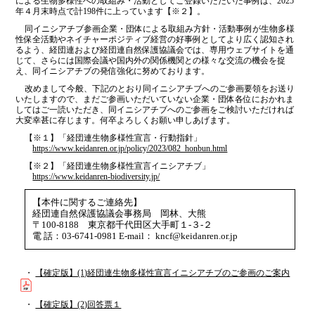
による生物多様性への取組み・活動としてご登録いただいた事例は、2025
年４月末時点で計198件に上っています【※２】。
同イニシアチブ参画企業・団体による取組み方針・活動事例が生物多様
性保全活動やネイチャーポジティブ経営の好事例としてより広く認知され
るよう、経団連および経団連自然保護協議会では、専用ウェブサイトを通
じて、さらには国際会議や国内外の関係機関との様々な交流の機会を捉
え、同イニシアチブの発信強化に努めております。
改めまして今般、下記のとおり同イニシアチブへのご参画要領をお送り
いたしますので、まだご参画いただいていない企業・団体各位におかれま
してはご一読いただき、同イニシアチブへのご参画をご検討いただければ
大変幸甚に存じます。何卒よろしくお願い申しあげます。
【※１】「経団連生物多様性宣言・行動指針」
https://www.keidanren.or.jp/policy/2023/082_honbun.html
【※２】「経団連生物多様性宣言イニシアチブ」
https://www.keidanren-biodiversity.jp/
【本件に関するご連絡先】
経団連自然保護協議会事務局 岡林、大熊
〒100-8188 東京都千代田区大手町１-３-２
電 話：03-6741-0981 E-mail： kncf@keidanren.or.jp
・
【確定版】(1)経団連生物多様性宣言イニシアチブのご参画のご案内
・
【確定版】(2)回答票１