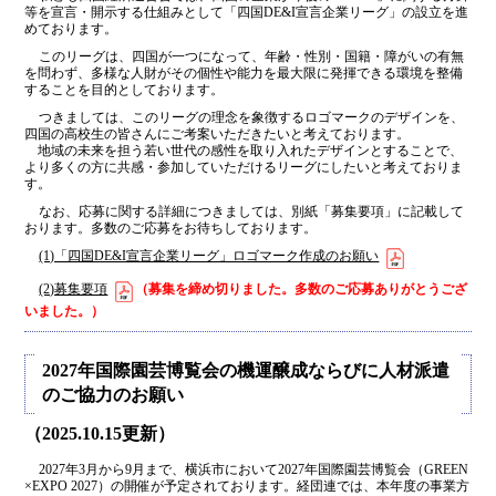
等を宣言・開示する仕組みとして「四国DE&I宣言企業リーグ」の設立を進
めております。
このリーグは、四国が一つになって、年齢・性別・国籍・障がいの有無
を問わず、多様な人財がその個性や能力を最大限に発揮できる環境を整備
することを目的としております。
つきましては、このリーグの理念を象徴するロゴマークのデザインを、
四国の高校生の皆さんにご考案いただきたいと考えております。
地域の未来を担う若い世代の感性を取り入れたデザインとすることで、
より多くの方に共感・参加していただけるリーグにしたいと考えておりま
す。
なお、応募に関する詳細につきましては、別紙「募集要項」に記載して
おります。多数のご応募をお待ちしております。
(1)「四国DE&I宣言企業リーグ」ロゴマーク作成のお願い
(2)募集要項
（募集を締め切りました。多数のご応募ありがとうござ
いました。）
2027年国際園芸博覧会の機運醸成ならびに人材派遣
のご協力のお願い
（2025.10.15更新）
2027年3月から9月まで、横浜市において2027年国際園芸博覧会（GREEN
×EXPO 2027）の開催が予定されております。経団連では、本年度の事業方