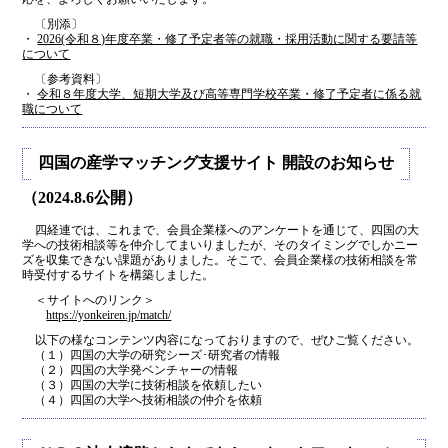
〔別添〕
・
2026(令和８)年度卒業・修了予定者等の就職・採用活動に関する要請等
について
〔参考資料〕
・
令和８年度大学、短期大学及び高等専門学校卒業・修了予定者に係る就
職について
四国の産学マッチング支援サイト 開設のお知らせ
（2024.8.6公開）
四経連では、これまで、会員企業様へのアンケートを通じて、四国の大
学への技術相談等を仲介してまいりましたが、そのタイミングでしかニー
ズを収集できない課題がありました。そこで、会員企業様の技術相談を常
時受付するサイトを構築しました。
＜サイトへのリンク＞
https://yonkeiren.jp/match/
以下の様なコンテンツ内容になっておりますので、ぜひご覧ください。
（１）四国の大学の研究シーズ･研究者の情報
（２）四国の大学発ベンチャーの情報
（３）四国の大学に技術相談を依頼したい
（４）四国の大学へ技術相談の仲介を依頼