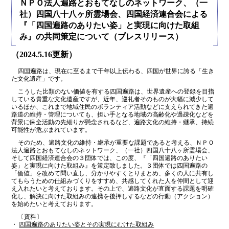
ＮＰＯ法人遍路とおもてなしのネットワーク、（一
社）四国八十八ヶ所霊場会、四国経済連合会による
『「四国遍路のありたい姿」と実現に向けた取組
み』の共同策定について（プレスリリース）
（2024.5.16更新）
四国遍路は、現在に至るまで千年以上伝わる、四国が世界に誇る「生き
た文化遺産」です。
こうした比類のない価値を有する四国遍路は、世界遺産への登録を目指
している貴重な文化遺産ですが、近年、巡礼者そのものが大幅に減少して
いるほか、これまで地域住民のボランティア活動などに支えられてきた遍
路道の維持・管理についても、担い手となる地域の高齢化や過疎化などを
背景に保全活動の先細りが懸念されるなど、遍路文化の維持・継承、持続
可能性が危ぶまれています。
そのため、遍路文化の維持・継承が重要な課題であると考える、ＮＰＯ
法人遍路とおもてなしのネットワーク、（一社）四国八十八ヶ所霊場会、
そして四国経済連合会の３団体では、この度、『「四国遍路のありたい
姿」と実現に向けた取組み』を策定致しました。３団体では四国遍路の
「価値」を改めて問い直し、分かりやすくとりまとめ、多くの人に共有し
てもらうための仕組みづくりをすすめ、共感してくれた人を仲間として迎
え入れたいと考えております。その上で、遍路文化が直面する課題を明確
化し、解決に向けた取組みの連携を後押しするなどの行動（アクション）
を始めたいと考えております。
〔資料〕
・
四国遍路のありたい姿とその実現にむけた取組み