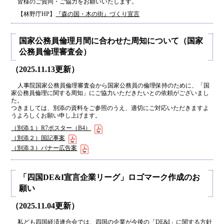
皆様のご賛同・ご協力をお願いいたします。
【林野庁HP】
『森の国・木の街』づくり宣言
国家公務員倫理月間に合わせた周知について（国家
公務員倫理審査会）
（2025.11.13更新）
人事院国家公務員倫理審査会から国家公務員の倫理保持のために、「国
家公務員倫理に関する周知」にご協力いただきたいとの依頼がございまし
た。
つきましては、別添の資料をご参照のうえ、適切にご対応いただきますよ
うよろしくお願い申し上げます。
（別添１）R7ポスター（B4）
（別添２）国記事案
（別添３）バナー広告案
「四国DE&I宣言企業リーグ」ロゴマーク作成のお
願い
（2025.11.04更新）
私ども四国経済連合会では、四国の企業が今後の「DE&I」に関する方針