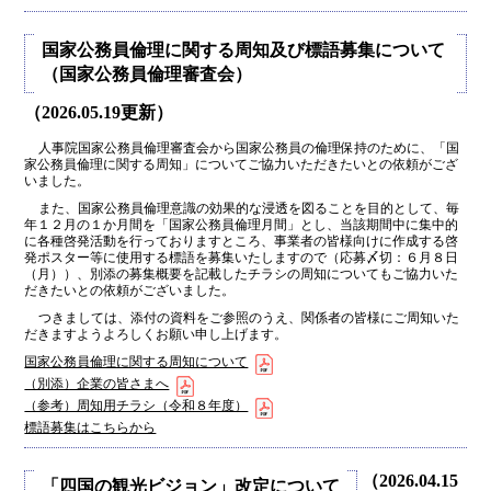
国家公務員倫理に関する周知及び標語募集について
（国家公務員倫理審査会）
（2026.05.19更新）
人事院国家公務員倫理審査会から国家公務員の倫理保持のために、「国
家公務員倫理に関する周知」についてご協力いただきたいとの依頼がござ
いました。
また、国家公務員倫理意識の効果的な浸透を図ることを目的として、毎
年１２月の１か月間を「国家公務員倫理月間」とし、当該期間中に集中的
に各種啓発活動を行っておりますところ、事業者の皆様向けに作成する啓
発ポスター等に使用する標語を募集いたしますので（応募〆切：６月８日
（月））、別添の募集概要を記載したチラシの周知についてもご協力いた
だきたいとの依頼がございました。
つきましては、添付の資料をご参照のうえ、関係者の皆様にご周知いた
だきますようよろしくお願い申し上げます。
国家公務員倫理に関する周知について
（別添）企業の皆さまへ
（参考）周知用チラシ（令和８年度）
標語募集はこちらから
（2026.04.15
「四国の観光ビジョン」改定について