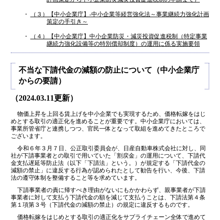
・
（３）【中小企業庁】-中小企業等経営強化法～事業継続力強化計画
策定の手引き～
・
（４）【中小企業庁】中小企業防災・減災投資促進税制（特定事業
継続力強化設備等の特別償却制度）の運用に係る実施要領
不当な下請代金の減額の防止について（中小企業庁
からの要請）
（2024.03.11更新）
物価上昇を上回る賃上げを中小企業でも実現するため、価格転嫁をはじ
めとする取引の適正化を進めることが重要です。中小企業庁においては、
事業所管省庁と連携しつつ、官民一体となって取組を進めてきたところで
ございます。
令和６年３月７日、公正取引委員会が、日産自動車株式会社に対し、同
社が下請事業者との取引で用いていた「割戻金」の運用について、下請代
金支払遅延等防止法（以下「下請法」という。）が規定する「下請代金の
減額の禁止」に違反する行為が認められたとして勧告を行い、今後、下請
法の遵守体制を整備すること等を求めています。
下請事業者の責に帰すべき理由がないにもかかわらず、親事業者が下請
事業者に対して支払う下請代金の額を減じて支払うことは、下請法第４条
第１項第３号（下請代金の減額の禁止）の規定に違反するものです。
価格転嫁をはじめとする取引の適正化をサプライチェーン全体で進めて