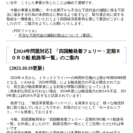
いる中、こうした事案が生じたことは極めて遺憾です。
今般の事案を契機に、中小企業庁から不当な下請代金の減額に係る下請
法に違反する行為の未然防止に努めるよう促すなど、取引適正化に資する
取組を一層推進していただくよう四国経済産業局を通じて要請がございま
したので、ご協力をよろしくお願いいたします。
（PDFファイル）
・
不当な下請代金の減額の防止について（要請）
【2024年問題対応】「四国離発着フェリー・定期Ｒ
ＯＲＯ船 航路等一覧」のご案内
（2023.10.19更新）
2024年４月から、トラックドライバーの時間外労働の上限が年間960時間
となる、いわゆる「2024年問題」による輸送能力の不足が懸念されてお
り、荷主及び物流事業者による対策が喫緊の課題となっています。
（具体的な対応を行わない場合、2024年度には輸送能力が約14％不足、203
0年度には約34％不足すると試算されています）
政府では、「物流革新緊急パッケージ」を発表するなど、様々な物流対
策に取り組んでいるところですが、対策のひとつとして「モーダルシフ
ト」
を推進しております。
※１
今般、四国運輸局等が「四国離発着フェリー・定期RORO船
航路等
※２
一覧」を作成しましたので、航路活用の一助としてご活用いただければ幸
いです。
空き状況や価格、条件面など具体的には各運航会社にお問い合わせ下さ