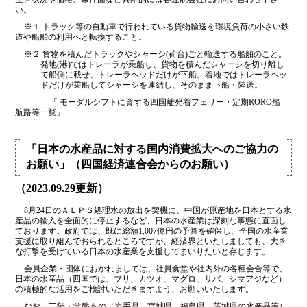
い。
※１ トラック等の自動車で行われている貨物輸送を環境負荷の小さい鉄
道や船舶の利用へと転換すること。
※２ 貨物を積んだトラックやシャーシ(荷台)ごと輸送する船舶のこと。
発地(港)ではトレーラが乗船し、貨物を積んだシャーシを切り離し
て船側に載せ、トレーラヘッドだけが下船。着地ではトレーラヘッ
ドだけが乗船してシャーシを連結し、そのまま下船・陸送。
「
モーダルシフトに資する四国離発着フェリー・定期RORO船
航路等一覧
」
「日本の水産品に対する国内消費拡大へのご協力の
お願い」（四国経済連合会からのお願い）
（2023.09.29更新）
8月24日のＡＬＰＳ処理水の放出を契機に、中国が原産地を日本とする水
産品の輸入を全面的に停止するなど、日本の水産業は深刻な事態に直面し
ております。政府では、既に総額1,007億円の予算を確保し、全国の水産業
支援に取り組んでおられるところですが、経済界といたしましても、大き
な打撃を受けている日本の水産業を支援してまいりたいと存じます。
会員企業・団体におかれましては、社員食堂や社内外の各種会合等で、
日本の水産品（四国では、ブリ、カツオ、マグロ、サバ、シマアジなど）
の積極的な活用をご検討いただきますよう、お願いいたします。
なお、三陸・常磐もの（岩手県、宮城県、福島県、茨城県の水産品等）